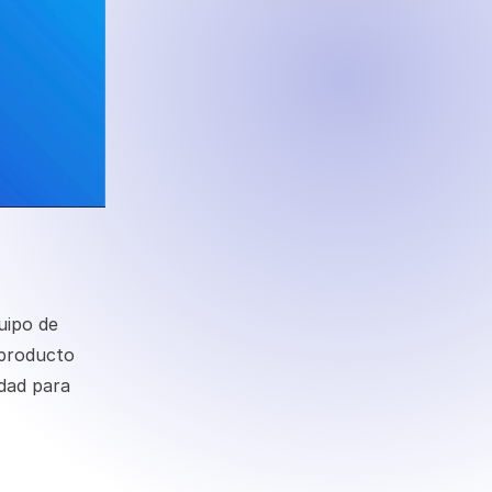
uipo de
 producto
dad para