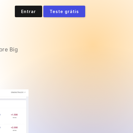
Entrar
Teste grátis
bre Big