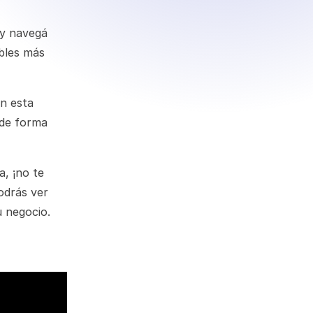
, y navegá
ables más
n esta
 de forma
a, ¡no te
odrás ver
u negocio.